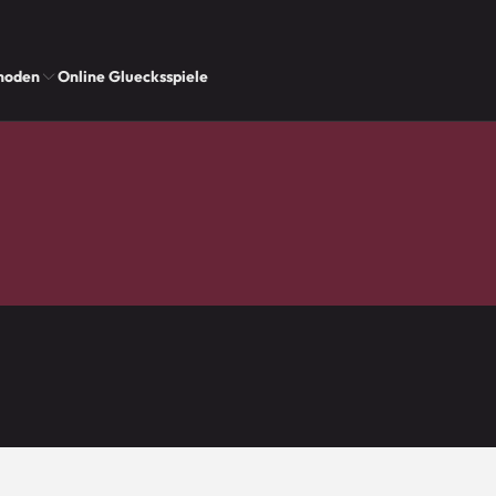
hoden
Online Gluecksspiele