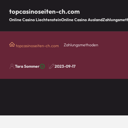
topcasinoseiten-ch.com
Online Casino Liechtenstein
Online Casino Ausland
Zahlungsmet
Zahlungsmethoden
topcasinoseiten-ch.com
Tara Sommer
2023-09-17